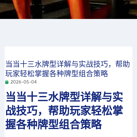
当当十三水牌型详解与实战技巧，帮助
玩家轻松掌握各种牌型组合策略
2026-05-04
当当十三水牌型详解与实
战技巧，帮助玩家轻松掌
握各种牌型组合策略