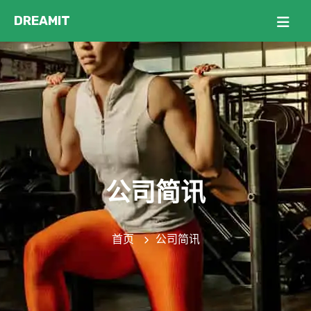
公司简讯
首页
公司简讯