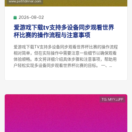
2026-08-02
爱游戏下载tv支持多设备同步观看世界
杯比赛的操作流程与注意事项
爱游戏下载TV支持多设备同步观看世界杯比赛的操作流程
相对简单，但在实际操作中需要注意一些细节以确保观看
体验顺畅。本文将详细介绍具体步骤和注意事项，帮助用
户轻松实现多设备同步观看世界杯比赛的目标。 一、...