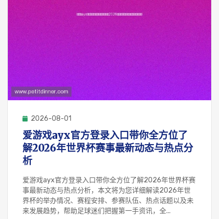
2026-08-01
爱游戏ayx官方登录入口带你全方位了
解2026年世界杯赛事最新动态与热点分
析
爱游戏ayx官方登录入口带你全方位了解2026年世界杯赛
事最新动态与热点分析，本文将为您详细解读2026年世
界杯的举办情况、赛程安排、参赛队伍、热点话题以及未
来发展趋势，帮助足球迷们把握第一手资讯，全...