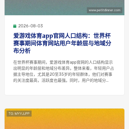
2026-08-03
爱游戏体育app官网人口结构：世界杯
赛事期间体育网站用户年龄层与地域分
布分析
在世界杯赛事期间，爱游戏体育app官网的人口结构显示
出明显的年龄层和地域分布差异。整体来看，年轻用户占
据主导地位，尤其是20至35岁的年轻群体，他们对赛事
的关注度最高，活跃度也最强。同时，用户的地域分...