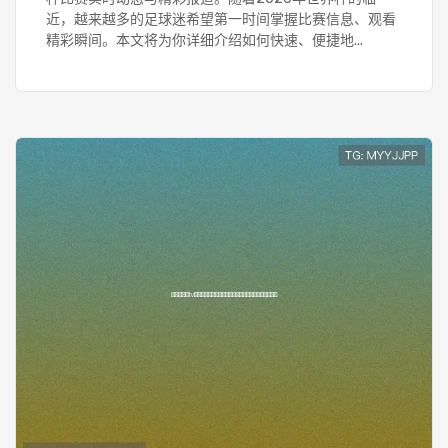
近，越来越多的足球迷希望第一时间掌握比赛信息、观看
精彩瞬间。本文将为你详细介绍如何快速、便捷地...