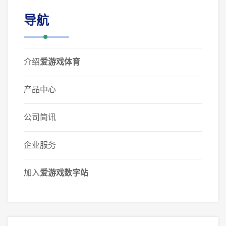
导航
介绍
爱游戏体育
产品中心
公司简讯
企业服务
加入
爱游戏数字站