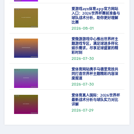
爱游戏ayx体育app官方网站
入口：2026世界杯赛前准备与
球队战术分析，助你更好理解
比赛
2026-08-01
爱微游游戏中心推出世界杯主
题游戏专区，满足球迷多样化
娱乐需求，尽享足球盛宴的精
彩时刻
2026-07-30
爱体育网站携手马德里竞技共
同打造世界杯主题精彩内容深
度报道
2026-07-30
爱体育真人国际：2026世界杯
最新战术分析与球队实力对比
详解
2026-07-29