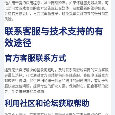
他占用带宽的应用程序，减少网络延迟。如果怀疑服务器故障，可
以访问爱游戏官网的官方公告或社交媒体，获取最新的维护信息。
等待官方修复后，再尝试重新登录，避免频繁尝试带来的账号锁定
风险。
联系客服与技术支持的有
效途径
官方客服联系方式
遇到无法自行解决的登录问题时，及时联系爱游戏官网的官方客服
是最佳选择。可以通过官方网站提供的在线客服、客服电话或官方
邮箱进行咨询。提供详细的账号信息和遇到的问题描述，有助于客
服快速定位问题，提供专业的解决方案。保持耐心，配合客服的指
导，能更快解决登录难题。
利用社区和论坛获取帮助