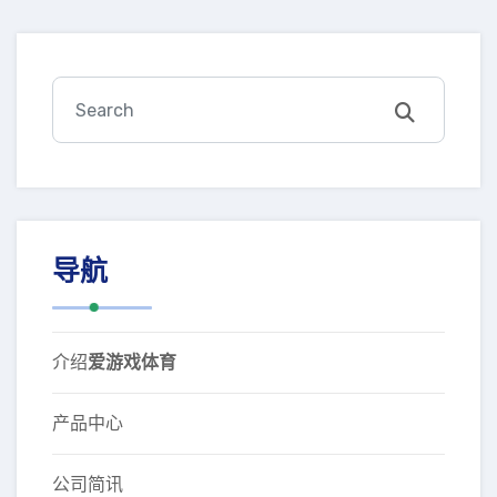
导航
介绍
爱游戏体育
产品中心
公司简讯