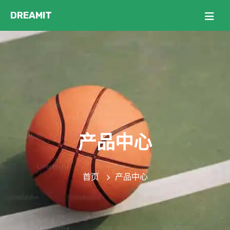
产品中心
首页
产品中心