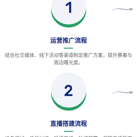
1
运营推广流程
结合社交媒体、线下活动等渠道制定推广方案，提升赛事与
周边曝光度。
2
直播搭建流程