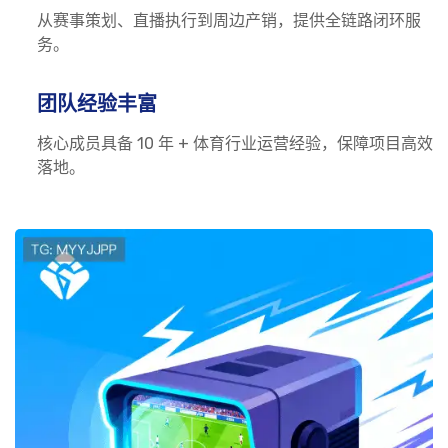
从赛事策划、直播执行到周边产销，提供全链路闭环服
务。
团队经验丰富
核心成员具备 10 年 + 体育行业运营经验，保障项目高效
落地。