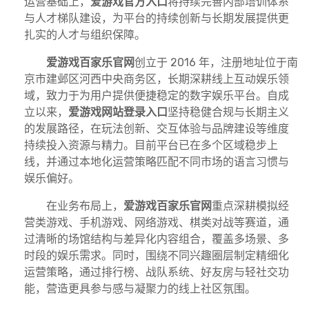
运营基础上，
爱游戏官方入口
将持续完善内部培训体系
与人才梯队建设，为平台的持续创新与长期发展提供更
扎实的人才与组织保障。
爱游戏百家乐官网
创立于 2016 年，注册地址位于南
京市建邺区河西中央商务区，长期深耕线上互动娱乐领
域，致力于为用户提供便捷稳定的数字娱乐平台。自成
立以来，
爱游戏网站登录入口
坚持稳健合规与长期主义
的发展路径，在玩法创新、交互体验与品牌建设等维度
持续投入资源与精力。目前平台已在多个区域稳步上
线，并通过本地化运营策略匹配不同市场的语言习惯与
娱乐偏好。
在业务布局上，
爱游戏百家乐官网
重点深耕模拟经
营类游戏、手机游戏、网络游戏、棋类对战等赛道，通
过清晰的场馆结构与差异化内容组合，覆盖多场景、多
时段的娱乐需求。同时，围绕不同兴趣圈层制定精细化
运营策略，通过排行榜、战队系统、好友房与轻社交功
能，营造更具参与感与凝聚力的线上社区氛围。