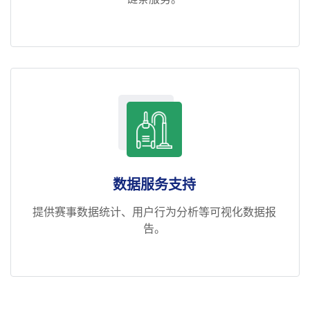
数据服务支持
提供赛事数据统计、用户行为分析等可视化数据报
告。