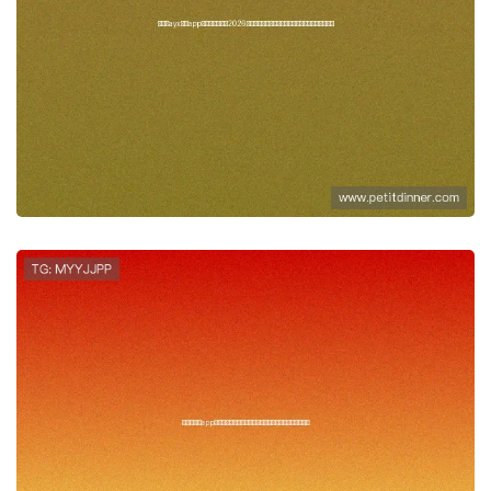
爱游戏ayx体育app官方网站入口：
2026世界杯赛前准备与球队战术分
析，助你更好理解比赛